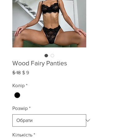
Wood Fairy Panties
Звичайна
За
$ 18
$ 9
ціна
розпродажем
Колір
*
Розмір
*
Кількість
*