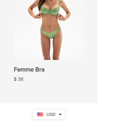
Femme Bra
Femme Panties
Ціна
Ціна
$ 38
$ 20
USD