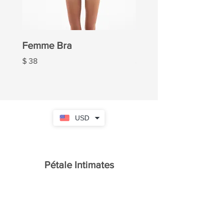
Femme Bra
Femme Panties
Ціна
Ціна
$ 38
$ 20
USD
Pétale Intimates
Головна
Каталог
Про нас