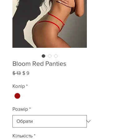
Bloom Red Panties
Звичайна
За
$ 13
$ 9
ціна
розпродажем
Колір
*
Розмір
*
Кількість
*