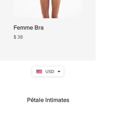
Femme Bra
Femme Panties
Ціна
Ціна
$ 38
$ 20
USD
Pétale Intimates
Головна
Каталог
Про нас