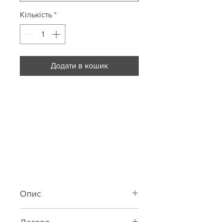
Кількість
*
Додати в кошик
Опис
Класичний бра на кісточках із шовк-