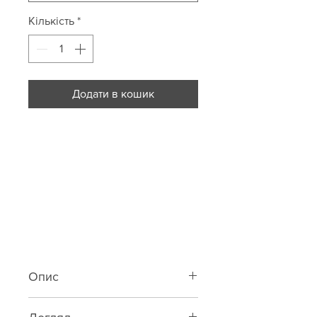
Кількість
*
Додати в кошик
Опис
Класичний бра із шовк-сатину з