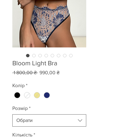
Bloom Light Bra
Звичайна
За
 1 800,00 ₴ 
990,00 ₴
ціна
розпродажем
Колір
*
Розмір
*
Обрати
Кількість
*