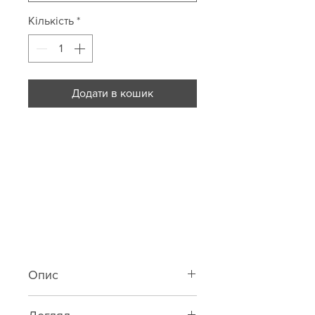
Кількість
*
Додати в кошик
Опис
Класичний бра із шовк-сатину з