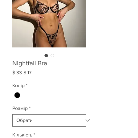
Nightfall Bra
Звичайна
За
$ 33
$ 17
ціна
розпродажем
Колір
*
Розмір
*
Кількість
*