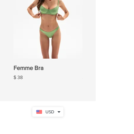
Femme Bra
Femme Panties
Ціна
Ціна
$ 38
$ 20
USD