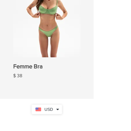
Femme Bra
Femme Panties
Ціна
Ціна
$ 38
$ 20
USD