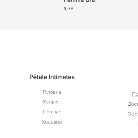
Ціна
$ 38
Pétale Intimates
Головна
По
Каталог
Дост
Про нас
Офо
Контакти