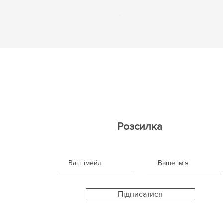
Ціна
$ 20
Розсилка
Підписатися