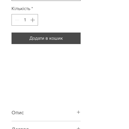
Кількість
*
Додати в кошик
Опис
Класичні трусики-бразиліана із