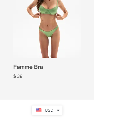
Femme Bra
Femme Panties
Price
Price
$ 38
$ 20
USD