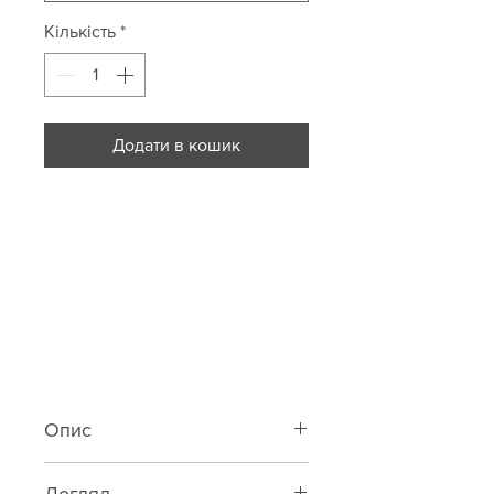
Кількість
*
Додати в кошик
Опис
Плавки у формі бікіні на завʼязках.