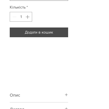
Кількість
*
Додати в кошик
Опис
Класичні трусики-стрінги із шовк-