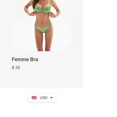
Femme Bra
Femme Panties
Ціна
Ціна
$ 38
$ 20
USD