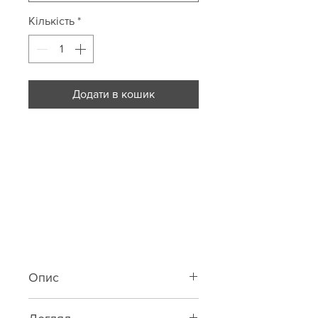
Кількість
*
Додати в кошик
Опис
Класичні трусики-стрінги із шовк-