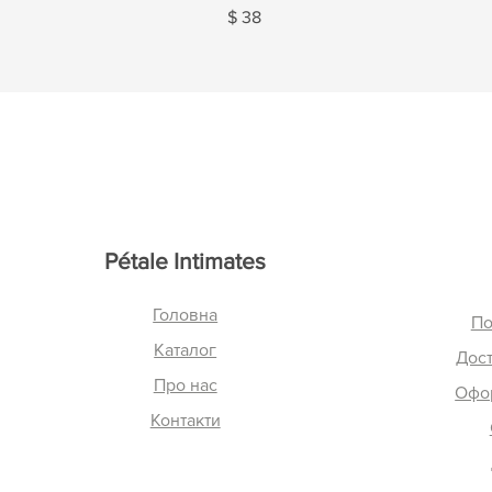
Ціна
$ 38
Pétale Intimates
Головна
По
Каталог
Дост
Про нас
Офо
Контакти