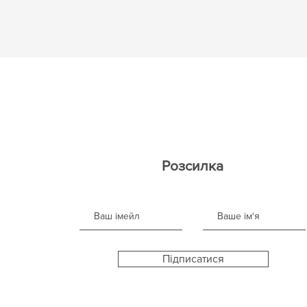
Ціна
$ 20
Розсилка
Підписатися